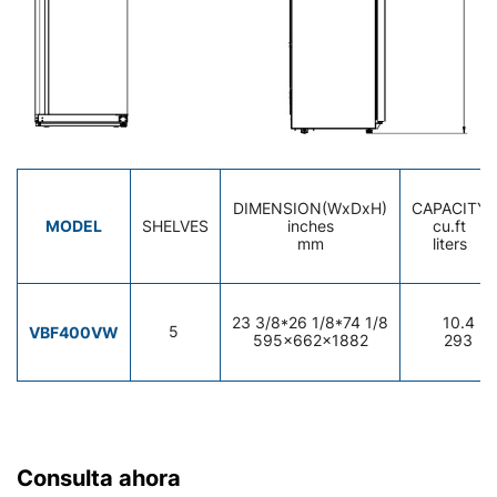
DIMENSION(WxDxH)
CAPACITY
MODEL
SHELVES
inches
cu.ft
mm
liters
23 3/8*26 1/8*74 1/8
10.4
VBF400VW
5
595x662x1882
293
Consulta ahora