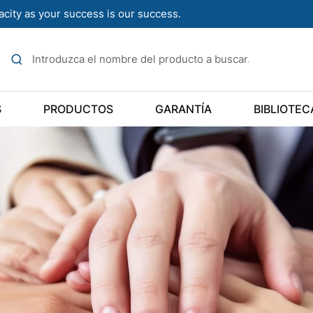
acity as your success is our success.
S
PRODUCTOS
GARANTÍA
BIBLIOTEC