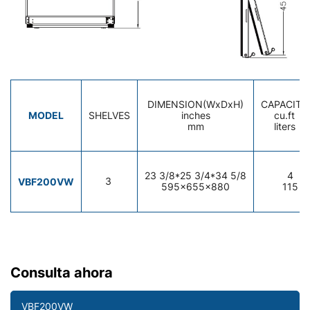
DIMENSION(WxDxH)
CAPACITY
MODEL
SHELVES
inches
cu.ft
mm
liters
23 3/8*25 3/4*34 5/8
4
VBF200VW
3
595x655x880
115
Consulta ahora