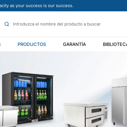
acity as your success is our success.
S
PRODUCTOS
GARANTÍA
BIBLIOTEC