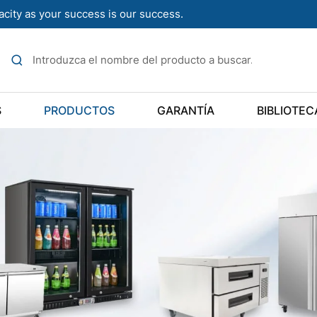
acity as your success is our success.
S
PRODUCTOS
GARANTÍA
BIBLIOTEC