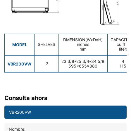
DMENSION(WxDxH)
CAPACITY
MODEL
SHELVES
inches
cu.ft.
mm
liters
23 3/8*25 3/4*34 5/8
4
VBR200VW
3
595x655x880
115
Consulta ahora
Nombre: