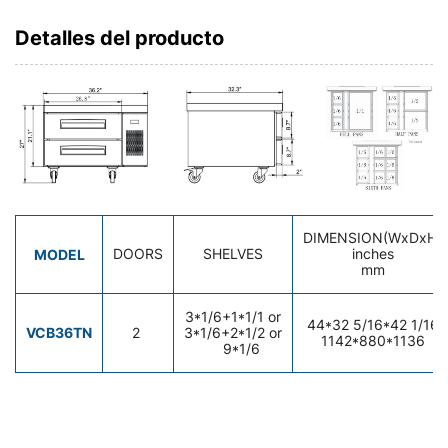
Detalles del producto
DIMENSION(WxDxH)
MODEL
DOORS
SHELVES
inches
mm
3*1/6+1*1/1 or
44*32 5/16*42 1/16
VCB36TN
2
3*1/6+2*1/2 or
1142*880*1136
9*1/6