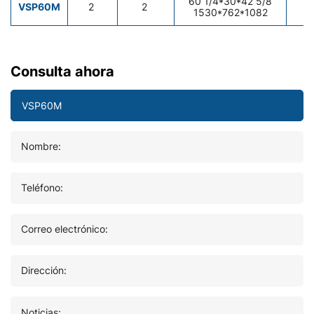
60 1/4*30*42 5/8
1
VSP60M
2
2
1530*762*1082
Consulta ahora
Nombre:
Teléfono:
Correo electrónico:
Dirección:
Noticias: