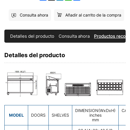
Consulta ahora
Añadir al carrito de la compra
Detalles del producto
Consulta ahora
Productos reco
Detalles del producto
DIMENSION(WxDxH)
CAP
MODEL
DOORS
SHELVES
inches
cu
mm
li