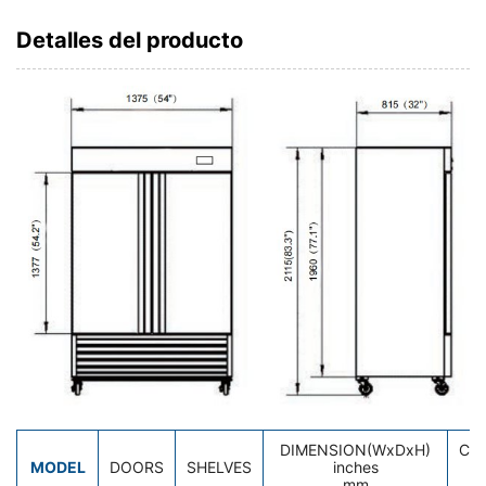
Detalles del producto
DIMENSION(WxDxH)
CA
MODEL
DOORS
SHELVES
inches
c
mm
l